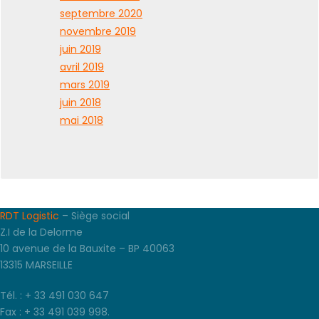
septembre 2020
novembre 2019
juin 2019
avril 2019
mars 2019
juin 2018
mai 2018
RDT Logistic
– Siège social
Z.I de la Delorme
10 avenue de la Bauxite – BP 40063
13315 MARSEILLE
Tél. : + 33 491 030 647
Fax : + 33 491 039 998.