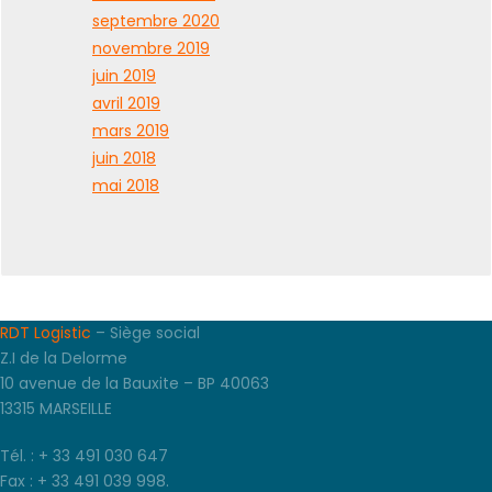
septembre 2020
novembre 2019
juin 2019
avril 2019
mars 2019
juin 2018
mai 2018
RDT Logistic
– Siège social
Z.I de la Delorme
10 avenue de la Bauxite – BP 40063
13315 MARSEILLE
Tél. : + 33 491 030 647
Fax : + 33 491 039 998.