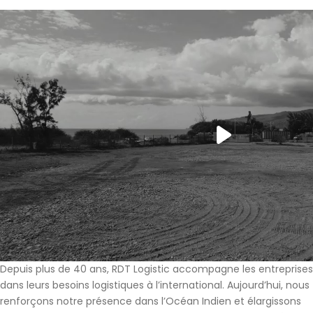
Play
Video
Depuis plus de 40 ans,
RDT Logistic
accompagne les entreprises
dans leurs besoins logistiques à l’international. Aujourd’hui, nous
renforçons notre présence dans l’Océan Indien et élargissons